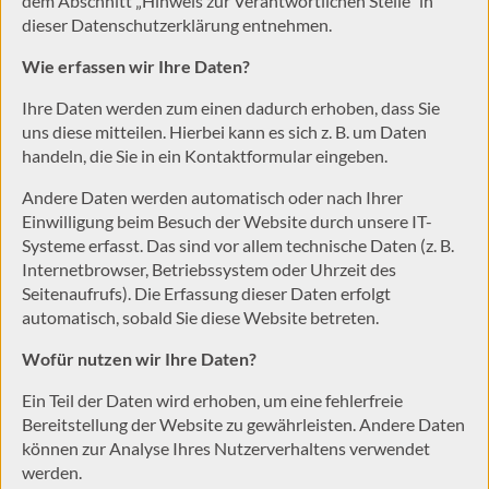
dem Abschnitt „Hinweis zur Verantwortlichen Stelle“ in
durch lokale Behörden, möglicherweise auch ohne
dieser Datenschutzerklärung entnehmen.
Rechtsbehelfsmöglichkeiten, verarbeitet werden. Wenn Sie auf "Nur
notwendige akzeptieren" klicken, findet die vorgehend beschriebene
Wie erfassen wir Ihre Daten?
Übermittlung nicht statt. Weitere Informationen über die Verwendung
Ihrer Daten finden Sie in unseren
Datenschutzerklärung
.
Ihre Daten werden zum einen dadurch erhoben, dass Sie
Impressum
|
Datenschutzerklärung
uns diese mitteilen. Hierbei kann es sich z. B. um Daten
handeln, die Sie in ein Kontaktformular eingeben.
Andere Daten werden automatisch oder nach Ihrer
Einwilligung beim Besuch der Website durch unsere IT-
Systeme erfasst. Das sind vor allem technische Daten (z. B.
Internetbrowser, Betriebssystem oder Uhrzeit des
Seitenaufrufs). Die Erfassung dieser Daten erfolgt
automatisch, sobald Sie diese Website betreten.
Wofür nutzen wir Ihre Daten?
Ein Teil der Daten wird erhoben, um eine fehlerfreie
Bereitstellung der Website zu gewährleisten. Andere Daten
können zur Analyse Ihres Nutzerverhaltens verwendet
werden.