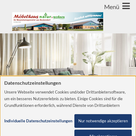
Datenschutzeinstellungen
Unsere Webseite verwendet Cookies und/oder Drittanbietersoftware,
um ein besseres Nutzererlebnis zu bieten. Einige Cookies sind für die
Grundfunktionen erforderlich, während Dienste von Drittanbietern
helfen, die Website zu verbessern und Werbung entsprechend der
Interessen der Nutzer anzuzeigen. Um diese Dienste verwenden zu
Individuelle Datenschutzeinstellungen
Nur notwendige akzeptieren
dürfen, benötigen wir Ihre Einwilligung. Diese Einwilligung beinhaltet
unter Umständen auch die Zustimmung zur Verarbeitung der Daten in