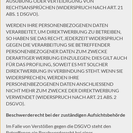
AUSÜBUNG ODER VERTEIDIGUNG VON
RECHTSANSPRÜCHEN (WIDERSPRUCH NACH ART. 21
ABS. 1 DSGVO).
WERDEN IHRE PERSONENBEZOGENEN DATEN
VERARBEITET, UM DIREKTWERBUNG ZU BETREIBEN,
SO HABEN SIE DAS RECHT, JEDERZEIT WIDERSPRUCH
GEGEN DIE VERARBEITUNG SIE BETREFFENDER
PERSONENBEZOGENER DATEN ZUM ZWECKE
DERARTIGER WERBUNG EINZULEGEN; DIES GILT AUCH
FÜR DAS PROFILING, SOWEIT ES MIT SOLCHER
DIREKTWERBUNG IN VERBINDUNG STEHT. WENN SIE
WIDERSPRECHEN, WERDEN IHRE
PERSONENBEZOGENEN DATEN ANSCHLIESSEND
NICHT MEHR ZUM ZWECKE DER DIREKTWERBUNG
VERWENDET (WIDERSPRUCH NACH ART. 21 ABS. 2
DSGVO).
Beschwerde­recht bei der zuständigen Aufsichts­behörde
Im Falle von Verstößen gegen die DSGVO steht den
Betroffenen ein Beschwerderecht bei einer